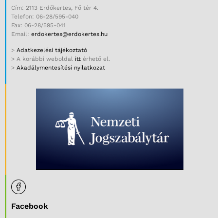
Cím: 2113 Erdőkertes, Fő tér 4.
Telefon: 06-28/595-040
Fax: 06-28/595-041
Email:
erdokertes@erdokertes.hu
>
Adatkezelési tájékoztató
> A korábbi weboldal
itt
érhető el.
>
Akadálymentesítési nyilatkozat
Facebook