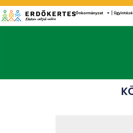
Önkormányzat
Ügyintézé
KÖ