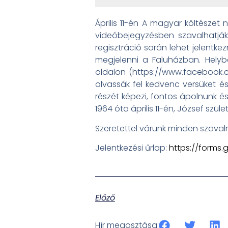
Április 11-én A magyar költésze
videóbejegyzésben szavalhatják 
regisztráció során lehet jelentke
megjelenni a Faluházban. Helyb
oldalon (https://www.facebook.co
olvassák fel kedvenc versüket 
részét képezi, fontos ápolnunk é
1964 óta április 11-én, József szü
Szeretettel várunk minden szaval
Jelentkezési űrlap:
https://forms
Előző
Hír megosztása: