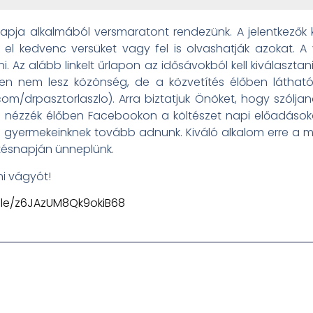
t napja alkalmából versmaratont rendezünk. A jelentkező
el kedvenc versüket vagy fel is olvashatják azokat. A 
zni. Az alább linkelt űrlapon az idősávokból kell kiválasz
en nem lesz közönség, de a közvetítés élőben láthat
m/drpasztorlaszlo). Arra biztatjuk Önöket, hogy szóljan
és nézzék élőben Facebookon a költészet napi előadások
s gyermekeinknek tovább adnunk. Kiváló alkalom erre a m
letésnapján ünneplünk.
ni vágyót!
.gle/z6JAzUM8Qk9okiB68