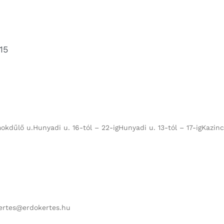
15
dűlő u.Hunyadi u. 16-tól – 22-igHunyadi u. 13-tól – 17-igKazinczy
kertes@erdokertes.hu