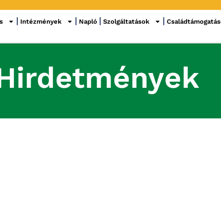
s
Intézmények
Napló
Szolgáltatások
Családtámogatá
Hirdetmények