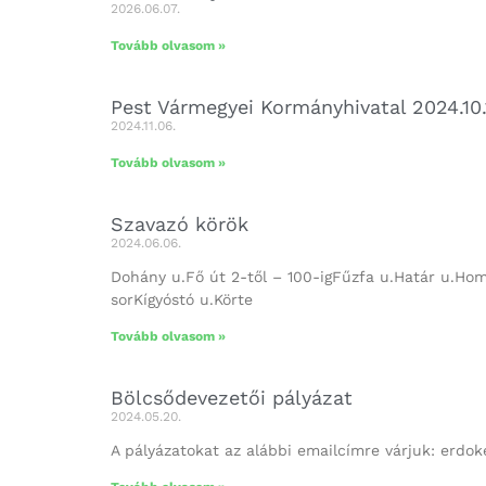
2026.06.07.
Tovább olvasom »
Pest Vármegyei Kormányhivatal 2024.10.
2024.11.06.
Tovább olvasom »
Szavazó körök
2024.06.06.
Dohány u.Fő út 2-től – 100-igFűzfa u.Határ u.Homok
sorKígyóstó u.Körte
Tovább olvasom »
Bölcsődevezetői pályázat
2024.05.20.
A pályázatokat az alábbi emailcímre várjuk: erdo