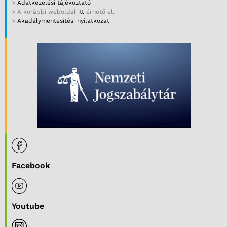
>
Adatkezelési tájékoztató
> A korábbi weboldal
itt
érhető el.
>
Akadálymentesítési nyilatkozat
Facebook
Youtube