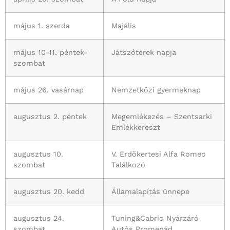
május 1. szerda
Majális
május 10-11. péntek-
Játszóterek napja
szombat
május 26. vasárnap
Nemzetközi gyermeknap
augusztus 2. péntek
Megemlékezés – Szentsarki
Emlékkereszt
augusztus 10.
V. Erdőkertesi Alfa Romeo
szombat
Találkozó
augusztus 20. kedd
Államalapítás ünnepe
augusztus 24.
Tuning&Cabrio Nyárzáró
szombat
Autós Promenád