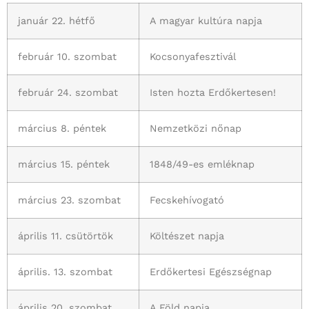
január 22. hétfő
A magyar kultúra napja
február 10. szombat
Kocsonyafesztivál
február 24. szombat
Isten hozta Erdőkertesen!
március 8. péntek
Nemzetközi nőnap
március 15. péntek
1848/49-es emléknap
március 23. szombat
Fecskehívogató
április 11. csütörtök
Költészet napja
április. 13. szombat
Erdőkertesi Egészségnap
április 20. szombat
A Föld napja