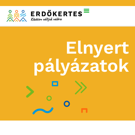
Elnyert
pályázatok