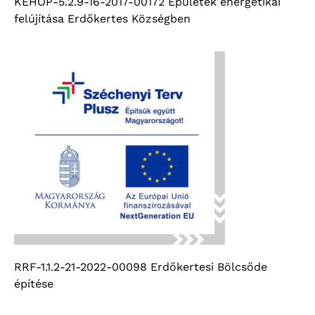
KEHOP-5.2.9-16-2017-00172 Épületek energetikai
felújítása Erdőkertes Községben
RRF-1.1.2-21-2022-00098 Erdőkertesi Bölcsőde
építése