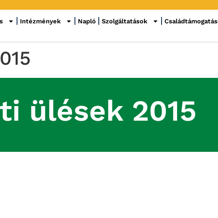
s
Intézmények
Napló
Szolgáltatások
Családtámogatá
2015
ti ülések 2015