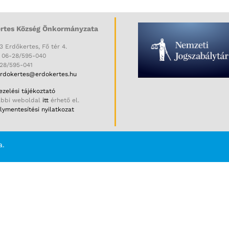
rtes Község Önkormányzata
3 Erdőkertes, Fő tér 4.
: 06-28/595-040
-28/595-041
rdokertes@erdokertes.hu
zelési tájékoztató
ábbi weboldal
itt
érhető el.
ymentesítési nyilatkozat
a.