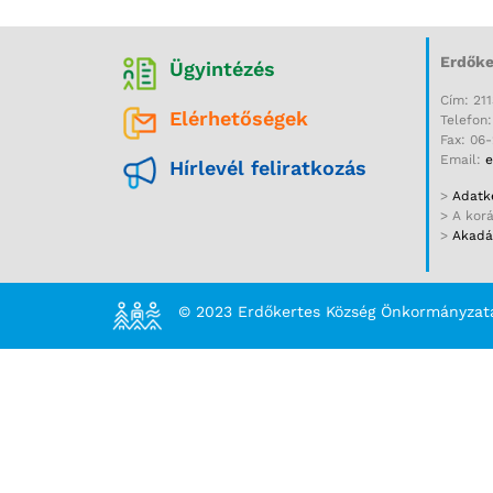
Erdőke
Ügyintézés
Cím: 211
Elérhetőségek
Telefon
Fax: 06
Email:
e
Hírlevél feliratkozás
>
Adatke
> A kor
>
Akadál
© 2023 Erdőkertes Község Önkormányzat