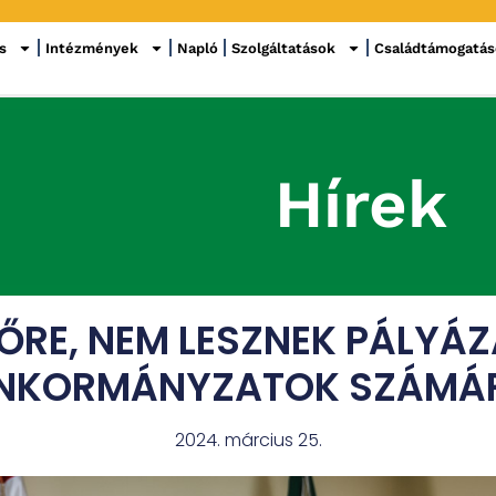
s
Intézmények
Napló
Szolgáltatások
Családtámogatá
Hírek
ŐRE, NEM LESZNEK PÁLYÁ
NKORMÁNYZATOK SZÁMÁ
2024. március 25.