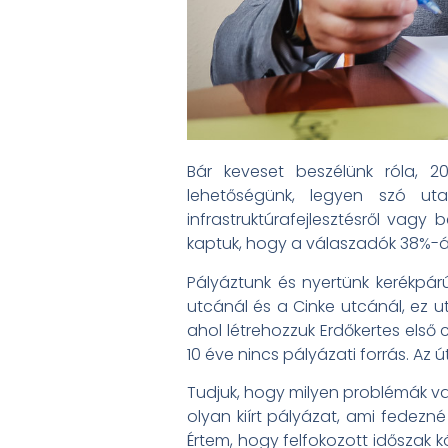
Bár keveset beszélünk róla, 2
lehetőségünk, legyen szó utakr
infrastruktúrafejlesztésről vagy 
kaptuk, hogy a válaszadók 38%-á
Pályáztunk és nyertünk kerékpárú
utcánál és a Cinke utcánál, ez ut
ahol létrehozzuk Erdőkertes első 
10 éve nincs pályázati forrás. A
Tudjuk, hogy milyen problémák va
olyan kiírt pályázat, ami fedezné 
Értem, hogy felfokozott időszak k