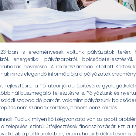
023-ban is eredményesek voltunk pályázatok terén.
ól, energetikai pályázatokról, bölcsődefejlesztésről,
beruházás növelésről. A rekordszámban kitöltött Kertesi 
nak nincs elegendő információja a pályázatok eredmény
t fejlesztésre, a Tó utcai járda építésére, gyalogátkelő
óbbinál buszmegálló fejlesztésre is. Pályáztunk és nyertü
családi szabadidő parkját, valamint pályáztunk bölcsődeé
z útépítés nem szándék kérdése, hanem pénz kérdés.
nnak. Tudjuk, milyen költségvonzata van az adott problémá
a települési szintű útfejlesztések finanszírozását. Ezt a t
övetkezik a politikai életben, értem, hogy Erdőkertesen is 