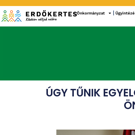
Önkormányzat
Ügyintézé
ÚGY TŰNIK EGYEL
Ö