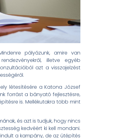
 Mindenre pályázunk, amire van
 rendezvényekről, illetve egyéb
Konzultációból azt a visszajelzést
ességéről.
hely létesítésére a Katona József
nk forrást a bányató fejlesztésre,
pítésre is. Mellékutakra több mint
nak, és azt is tudjuk, hogy nincs
isztesség kedvéért ki kell mondani.
elindult a kampány, de az útépítés