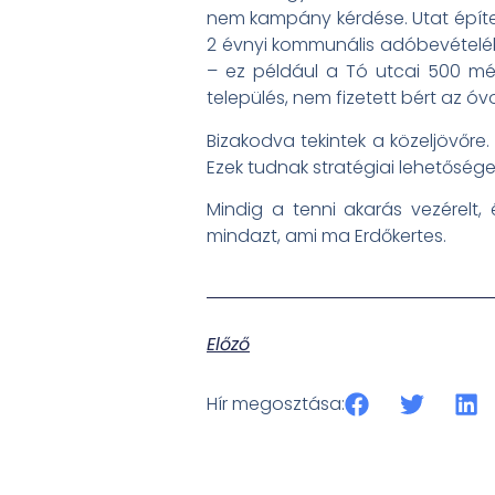
nem kampány kérdése. Utat építeni
2 évnyi kommunális adóbevételébő
– ez például a Tó utcai 500 mé
település, nem fizetett bért az óv
Bizakodva tekintek a közeljövőre
Ezek tudnak stratégiai lehetőség
Mindig a tenni akarás vezérelt
mindazt, ami ma Erdőkertes.
Előző
Hír megosztása: