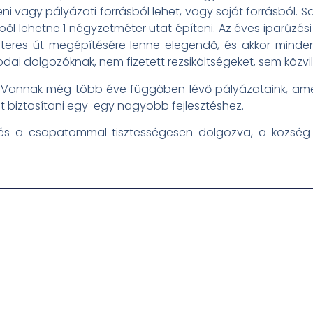
 vagy pályázati forrásból lehet, vagy saját forrásból. Sa
l lehetne 1 négyzetméter utat építeni. Az éves iparűzési 
teres út megépítésére lenne elegendő, és akkor minden 
odai dolgozóknak, nem fizetett rezsiköltségeket, sem közvi
. Vannak még több éve függőben lévő pályázataink, amel
et biztosítani egy-egy nagyobb fejlesztéshez.
, és a csapatommal tisztességesen dolgozva, a község 