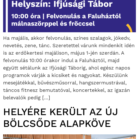
Ha majális, akkor felvonulás, színes szalagok, jókedv,
nevetés, zene, tánc. Szeretettel várunk mindenkit idén
is az erdőkertesi majálison, május 1-jén szerdán. A
felvonulás 10:00 órakor indul a Faluháztól, majd
együtt sétálunk az Ifjúsági Táborig, ahol egész napos
programok várják a kicsiket és nagyokat. Készülünk
mesejátékkal, bűvészműsorral, hangszermustrával,
táncos fitnesz bemutatóval, koncertekkel, az igazán
belevalók pedig […]
HELYÉRE KERÜLT AZ ÚJ
BÖLCSŐDE ALAPKÖVE