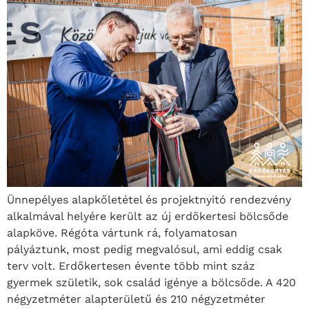
Ünnepélyes alapkőletétel és projektnyitó rendezvény
alkalmával helyére került az új erdőkertesi bölcsőde
alapköve. Régóta vártunk rá, folyamatosan
pályáztunk, most pedig megvalósul, ami eddig csak
terv volt. Erdőkertesen évente több mint száz
gyermek születik, sok család igénye a bölcsőde. A 420
négyzetméter alapterületű és 210 négyzetméter