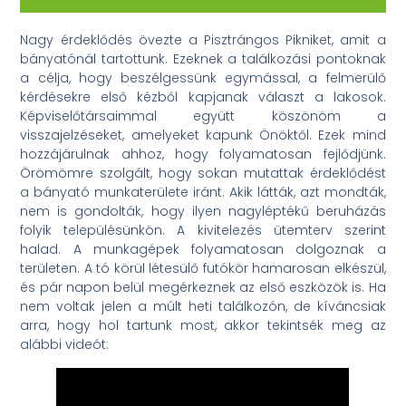
Nagy érdeklődés övezte a Pisztrángos Pikniket, amit a
bányatónál tartottunk. Ezeknek a találkozási pontoknak
a célja, hogy beszélgessünk egymással, a felmerülő
kérdésekre első kézből kapjanak választ a lakosok.
Képviselőtársaimmal együtt köszönöm a
visszajelzéseket, amelyeket kapunk Önöktől. Ezek mind
hozzájárulnak ahhoz, hogy folyamatosan fejlődjünk.
Örömömre szolgált, hogy sokan mutattak érdeklődést
a bányató munkaterülete iránt. Akik látták, azt mondták,
nem is gondolták, hogy ilyen nagyléptékű beruházás
folyik településünkön. A kivitelezés ütemterv szerint
halad. A munkagépek folyamatosan dolgoznak a
területen. A tó körül létesülő futókör hamarosan elkészül,
és pár napon belül megérkeznek az első eszközök is. Ha
nem voltak jelen a múlt heti találkozón, de kíváncsiak
arra, hogy hol tartunk most, akkor tekintsék meg az
alábbi videót: