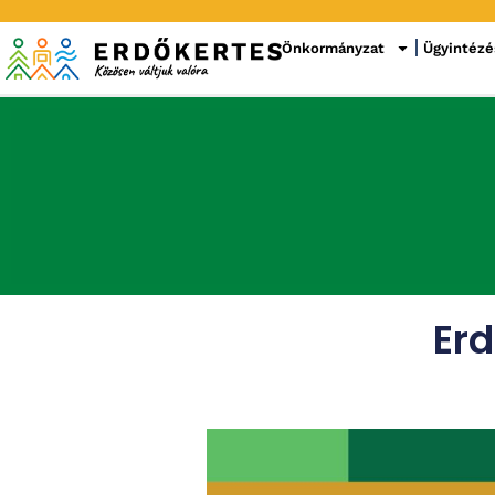
Önkormányzat
Ügyintézé
Erd