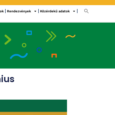
sok
Rendezvények
Közérdekű adatok
nius