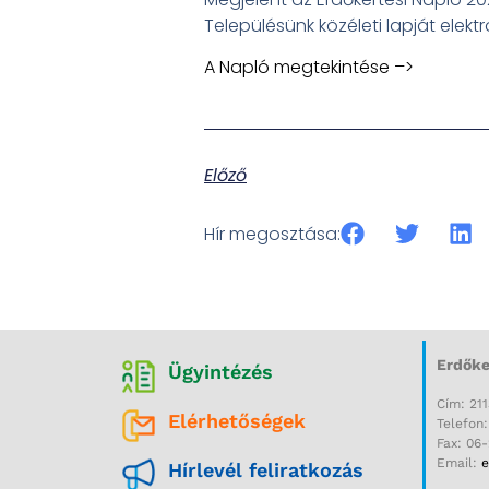
Településünk közéleti lapját elek
A Napló megtekintése –>
Előző
Hír megosztása:
Erdőke
Ügyintézés
Cím: 211
Elérhetőségek
Telefon
Fax: 06
Email:
e
Hírlevél feliratkozás