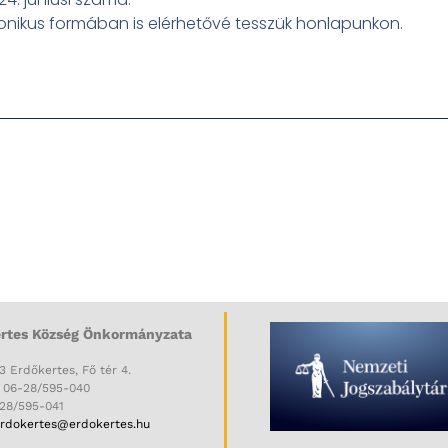
tronikus formában is elérhetővé tesszük honlapunkon.
rtes Község Önkormányzata
3 Erdőkertes, Fő tér 4.
: 06-28/595-040
-28/595-041
rdokertes@erdokertes.hu