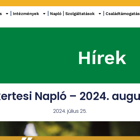
s
Intézmények
Napló
Szolgáltatások
Családtámogatá
Hírek
ertesi Napló – 2024. aug
2024. július 25.