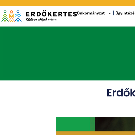
Önkormányzat
Ügyintézé
Erdők