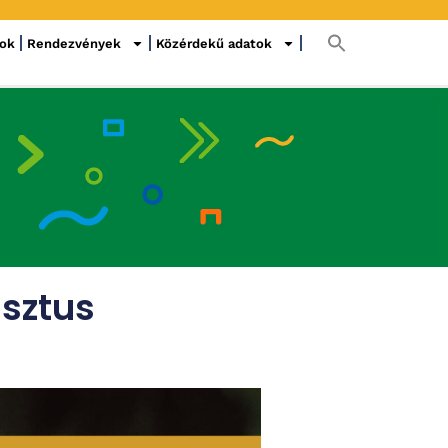
sok
Rendezvények
Közérdekű adatok
usztus