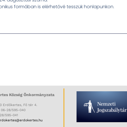
tronikus formában is elérhetővé tesszük honlapunkon.
rtes Község Önkormányzata
3 Erdőkertes, Fő tér 4.
: 06-28/595-040
-28/595-041
rdokertes@erdokertes.hu