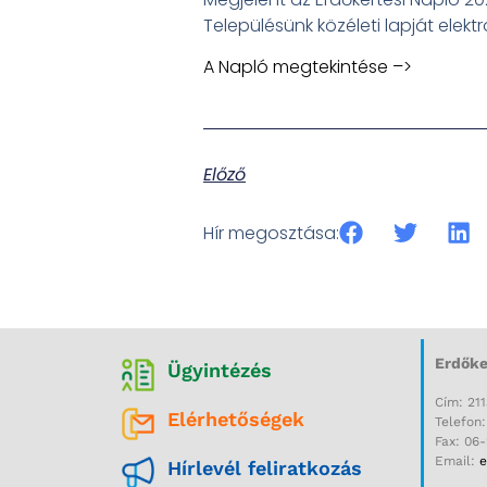
Településünk közéleti lapját elek
A Napló megtekintése –>
Előző
Hír megosztása:
Erdőke
Ügyintézés
Cím: 211
Elérhetőségek
Telefon
Fax: 06
Email:
e
Hírlevél feliratkozás