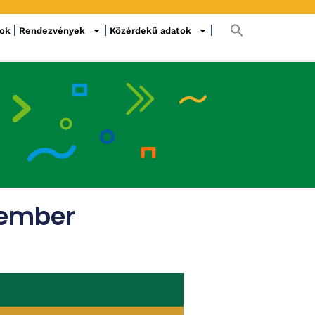
sok
Rendezvények
Közérdekű adatok
tember