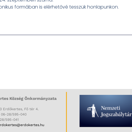
tronikus formában is elérhetővé tesszük honlapunkon.
rtes Község Önkormányzata
3 Erdőkertes, Fő tér 4.
: 06-28/595-040
-28/595-041
rdokertes@erdokertes.hu