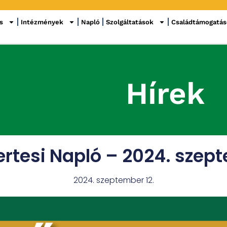
s
Intézmények
Napló
Szolgáltatások
Családtámogatá
Hírek
ertesi Napló – 2024. szep
2024. szeptember 12.