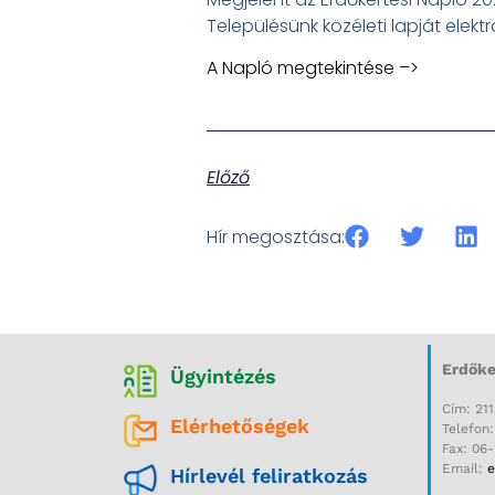
Településünk közéleti lapját elek
A Napló megtekintése –>
Előző
Hír megosztása:
Erdőke
Ügyintézés
Cím: 211
Elérhetőségek
Telefon
Fax: 06
Email:
e
Hírlevél feliratkozás