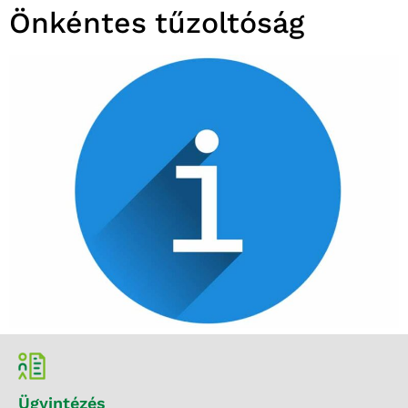
Önkéntes tűzoltóság
Ügyintézés