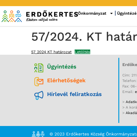
Önkormányzat
Ügyintézé
57/2024. KT hatá
57_2024 KT határozat
Letöltés
Erdőke
Ügyintézés
Cím: 211
Elérhetőségek
Telefon
Fax: 06
Email:
e
Hírlevél feliratkozás
>
Adatke
> A kor
>
Akadál
© 2023 Erdőkertes Község Önkormányzat