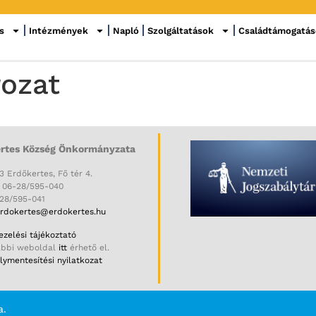
s
Intézmények
Napló
Szolgáltatások
Családtámogatá
rozat
rtes Község Önkormányzata
3 Erdőkertes, Fő tér 4.
: 06-28/595-040
-28/595-041
rdokertes@erdokertes.hu
zelési tájékoztató
ábbi weboldal
itt
érhető el.
ymentesítési nyilatkozat
a.