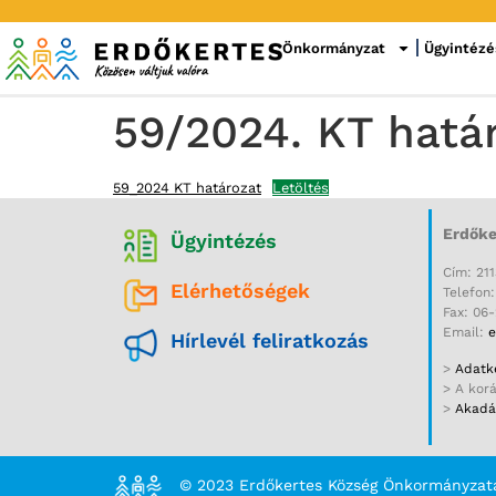
Önkormányzat
Ügyintézé
59/2024. KT hatá
59_2024 KT határozat
Letöltés
Erdőke
Ügyintézés
Cím: 211
Elérhetőségek
Telefon
Fax: 06
Email:
e
Hírlevél feliratkozás
>
Adatke
> A kor
>
Akadál
© 2023 Erdőkertes Község Önkormányzat