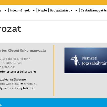
s
Intézmények
Napló
Szolgáltatások
Családtámogatá
rozat
rtes Község Önkormányzata
3 Erdőkertes, Fő tér 4.
: 06-28/595-040
-28/595-041
rdokertes@erdokertes.hu
zelési tájékoztató
ábbi weboldal
itt
érhető el.
ymentesítési nyilatkozat
a.