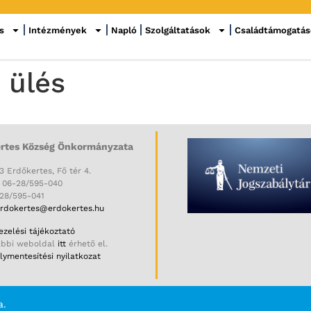
s
Intézmények
Napló
Szolgáltatások
Családtámogatá
 ülés
rtes Község Önkormányzata
3 Erdőkertes, Fő tér 4.
: 06-28/595-040
-28/595-041
rdokertes@erdokertes.hu
zelési tájékoztató
ábbi weboldal
itt
érhető el.
ymentesítési nyilatkozat
a.