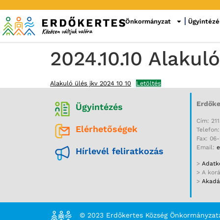
Önkormányzat
Ügyintézé
2024.10.10 Alakuló
Alakuló ülés jkv 2024 10 10
Letöltés
Erdőke
Ügyintézés
Cím: 211
Elérhetőségek
Telefon
Fax: 06
Email:
e
Hírlevél feliratkozás
>
Adatke
> A kor
>
Akadál
© 2023 Erdőkertes Község Önkormányzat