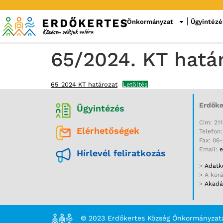
Önkormányzat
Ügyintézé
65/2024. KT hatá
65_2024 KT határozat
Letöltés
Erdőke
Ügyintézés
Cím: 211
Elérhetőségek
Telefon
Fax: 06
Email:
e
Hírlevél feliratkozás
>
Adatke
> A kor
>
Akadál
© 2023 Erdőkertes Község Önkormányzat