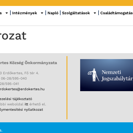
s
Intézmények
Napló
Szolgáltatások
Családtámogatá
rozat
rtes Község Önkormányzata
3 Erdőkertes, Fő tér 4.
: 06-28/595-040
-28/595-041
rdokertes@erdokertes.hu
zelési tájékoztató
ábbi weboldal
itt
érhető el.
ymentesítési nyilatkozat
a.