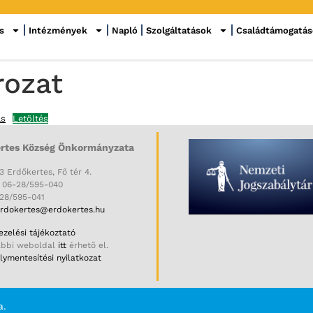
s
Intézmények
Napló
Szolgáltatások
Családtámogatá
rozat
ás
Letöltés
rtes Község Önkormányzata
3 Erdőkertes, Fő tér 4.
: 06-28/595-040
-28/595-041
rdokertes@erdokertes.hu
zelési tájékoztató
ábbi weboldal
itt
érhető el.
ymentesítési nyilatkozat
a.