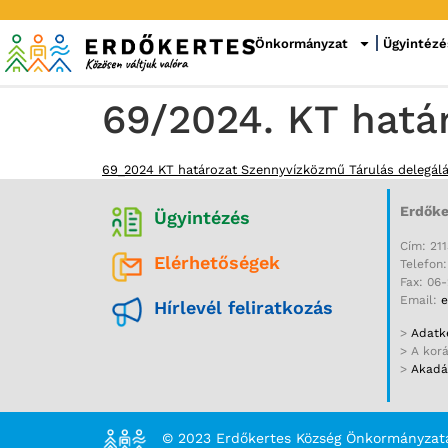
Önkormányzat
Ügyintézé
69/2024. KT hatá
69_2024 KT határozat Szennyvízközmű Tárulás delegál
Erdőke
Ügyintézés
Cím: 211
Elérhetőségek
Telefon
Fax: 06
Email:
e
Hírlevél feliratkozás
>
Adatke
> A kor
>
Akadál
© 2023 Erdőkertes Község Önkormányzat