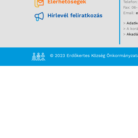
Elérhetőségek
Telefon
Fax: 06
Email:
e
Hírlevél feliratkozás
>
Adatke
> A kor
>
Akadál
© 2023 Erdőkertes Község Önkormányzat