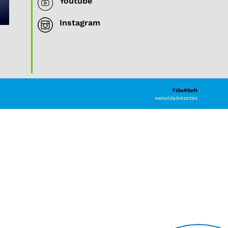
Youtube
Instagram
TiGeRSoft
weboldalkészítés