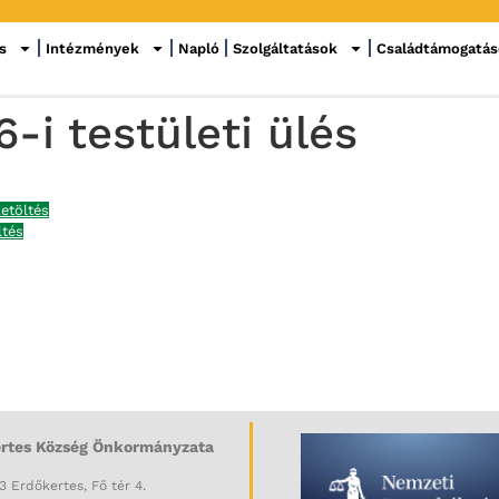
s
Intézmények
Napló
Szolgáltatások
Családtámogatá
i testületi ülés
etöltés
ltés
rtes Község Önkormányzata
3 Erdőkertes, Fő tér 4.