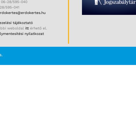
: 06-28/595-040
-28/595-041
rdokertes@erdokertes.hu
zelési tájékoztató
ábbi weboldal
itt
érhető el.
ymentesítési nyilatkozat
a.