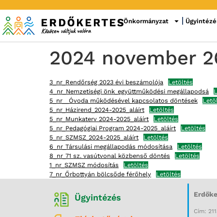
Önkormányzat
Ügyintézé
2024 november 26-
3_nr_Rendőrség 2023 évi beszámolója
Letöltés
4_nr_Nemzetiségi önk_együttműködési megállapodsá
L
5_nr__Óvoda működésével kapcsolatos döntések
Letö
5_nr_Házirend_2024-2025_aláírt
Letöltés
5_nr_Munkaterv 2024-2025_aláírt
Letöltés
5_nr_Pedagógiai Program 2024-2025_aláírt
Letöltés
5_nr_SZMSZ_2024-2025_aláírt
Letöltés
6_nr_Társulási megállapodás módosítása
Letöltés
8_nr_71 sz. vasútvonal közbenső döntés
Letöltés
1_nr_SZMSZ módosítás
Letöltés
7_nr_Őrbottyán bölcsőde férőhely
Letöltés
Erdőke
Ügyintézés
Cím: 211