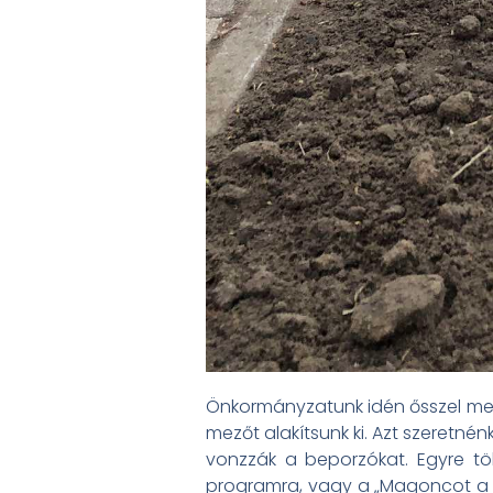
Önkormányzatunk idén ősszel megke
mezőt alakítsunk ki. Azt szeretnén
vonzzák a beporzókat. Egyre tö
programra, vagy a „Magoncot a 