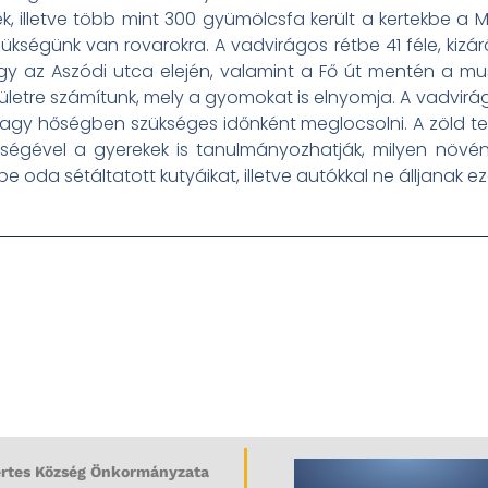
knek, illetve több mint 300 gyümölcsfa került a kertekb
kségünk van rovarokra. A vadvirágos rétbe 41 féle, kizá
y az Aszódi utca elején, valamint a Fő út mentén a muská
erületre számítunk, mely a gyomokat is elnyomja. A vadvirág
a nagy hőségben szükséges időnként meglocsolni. A zöld ter
tségével a gyerekek is tanulmányozhatják, milyen növén
be oda sétáltatott kutyáikat, illetve autókkal ne álljanak e
rtes Község Önkormányzata