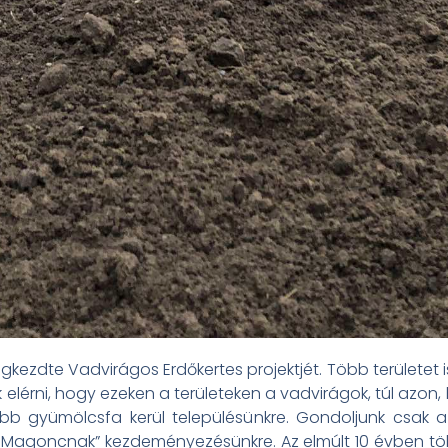
zdte Vadvirágos Erdőkertes projektjét. Több területet is
k elérni, hogy ezeken a területeken a vadvirágok, túl azon
bb gyümölcsfa kerül településünkre. Gondoljunk csak a
Magoncnak” kezdeményezésünkre. Az elmúlt 10 évben töb