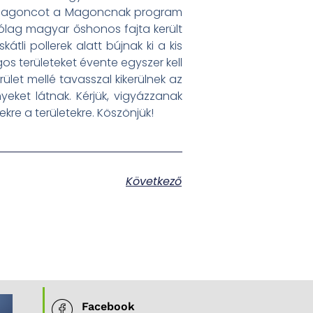
e a Magoncot a Magoncnak program
rólag magyar őshonos fajta került
tli pollerek alatt bújnak ki a kis
os területeket évente egyszer kell
ület mellé tavasszal kikerülnek az
yeket látnak. Kérjük, vigyázzanak
zekre a területekre. Köszönjük!
Következő
Facebook