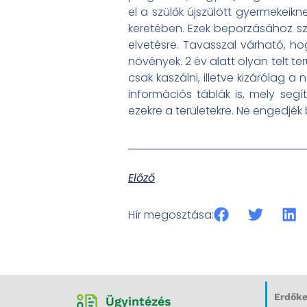
el a szülők újszülött gyermekei
keretében. Ezek beporzásához szü
elvetésre. Tavasszal várható, hog
növények. 2 év alatt olyan telt t
csak kaszálni, illetve kizárólag 
információs táblák is, mely segí
ezekre a területekre. Ne engedjék 
Előző
Hír megosztása:
Erdőke
Ügyintézés