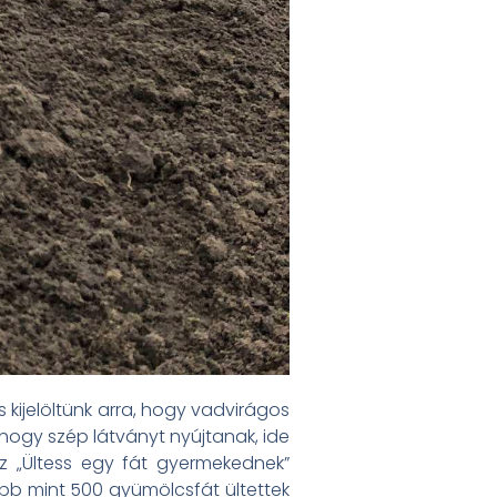
 kijelöltünk arra, hogy vadvirágos
, hogy szép látványt nyújtanak, ide
z „Ültess egy fát gyermekednek”
b mint 500 gyümölcsfát ültettek