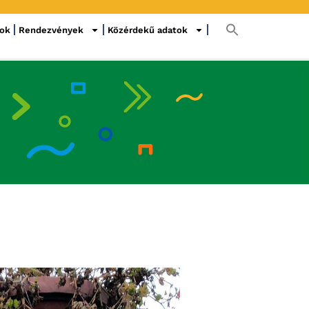
sok
Rendezvények
Közérdekű adatok
S