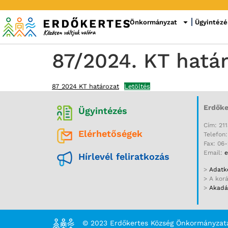
Önkormányzat
Ügyintézé
87/2024. KT hatá
87_2024 KT határozat
Letöltés
Erdőke
Ügyintézés
Cím: 211
Elérhetőségek
Telefon
Fax: 06
Email:
e
Hírlevél feliratkozás
>
Adatke
> A kor
>
Akadál
© 2023 Erdőkertes Község Önkormányzat