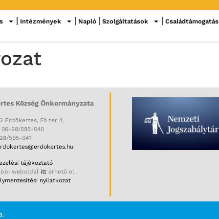
s
Intézmények
Napló
Szolgáltatások
Családtámogatá
rozat
rtes Község Önkormányzata
3 Erdőkertes, Fő tér 4.
: 06-28/595-040
-28/595-041
rdokertes@erdokertes.hu
zelési tájékoztató
ábbi weboldal
itt
érhető el.
ymentesítési nyilatkozat
a.