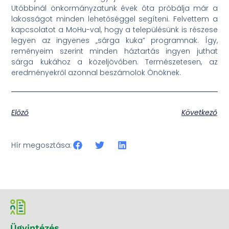
Utóbbinál önkormányzatunk évek óta próbálja már a
lakosságot minden lehetőséggel segíteni. Felvettem a
kapcsolatot a MoHu-val, hogy a településünk is részese
legyen az ingyenes „sárga kuka” programnak. Így,
reményeim szerint minden háztartás ingyen juthat
sárga kukához a közeljövőben. Természetesen, az
eredményekről azonnal beszámolok Önöknek.
Előző
Következő
Hír megosztása:
Ügyintézés