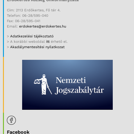
Cím: 2113 Erdőkertes, Fő tér 4.
Telefon: 06-28/595-040
Fax: 06-28/595-041
Email:
erdokertes@erdokertes.hu
>
Adatkezelési tájékoztató
> A korábbi weboldal
itt
érhető el.
>
Akadálymentesítési nyilatkozat
Facebook