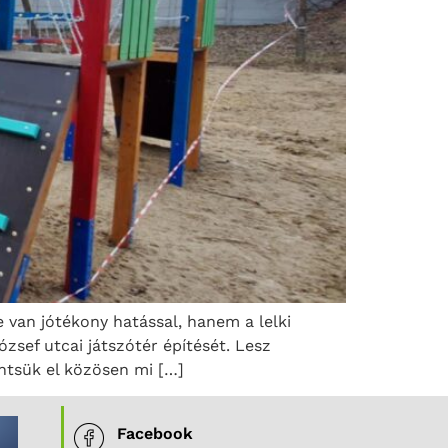
e van jótékony hatással, hanem a lelki
ózsef utcai játszótér építését. Lesz
ntsük el közösen mi […]
Facebook