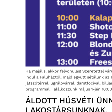
Ha majális, akkor felvonulás! Szeretettel vá
indul a Faluháztól, majd együtt sétálunk az 
játszótérrel, ugrálóvárral, darstfocival, bil
programmal. Találkozzunk május 1-jén 10:00
ÁLDOTT HÚSVÉTI ÜN
LAKOSTÁRSUNKNAK.