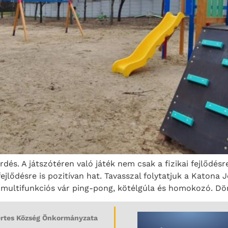
és. A játszótéren való játék nem csak a fizikai fejlődésr
jlődésre is pozitívan hat. Tavasszal folytatjuk a Katona J
, multifunkciós vár ping-pong, kötélgúla és homokozó. Dö
rtes Község Önkormányzata