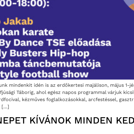
runk mindenkit idén is az erdőkertesi majálison, május 1-j
Ifjúsági Táborig, ahol egész napos programmal várjuk kics
liárdfocival, kézműves foglalkozásokkal, arcfestéssel, gasz
 […]
NEPET KÍVÁNOK MINDEN KE