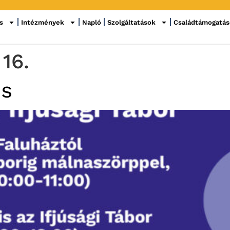
s
Intézmények
Napló
Szolgáltatások
Családtámogatá
 16.
IS