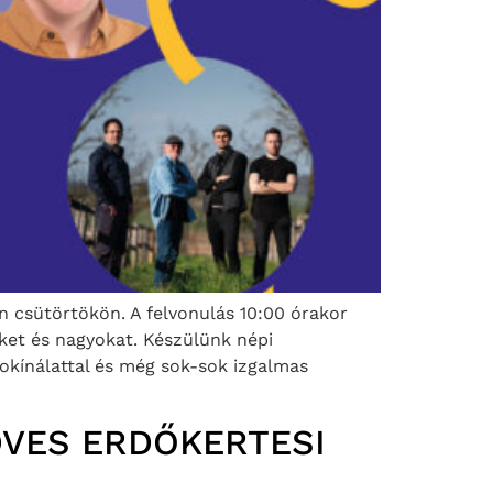
én csütörtökön. A felvonulás 10:00 órakor
iket és nagyokat. Készülünk népi
trokínálattal és még sok-sok izgalmas
DVES ERDŐKERTESI