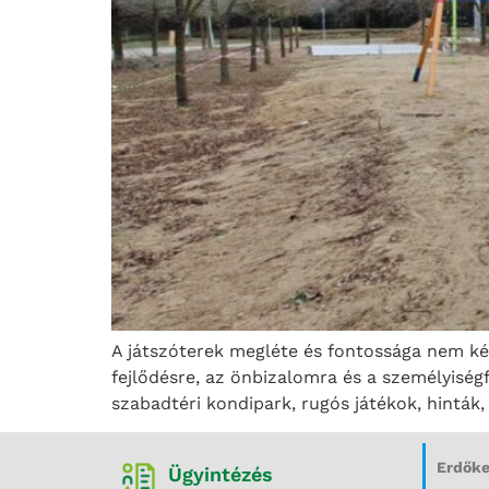
A játszóterek megléte és fontossága nem kérd
fejlődésre, az önbizalomra és a személyiségfe
szabadtéri kondipark, rugós játékok, hinták
Erdőke
Ügyintézés