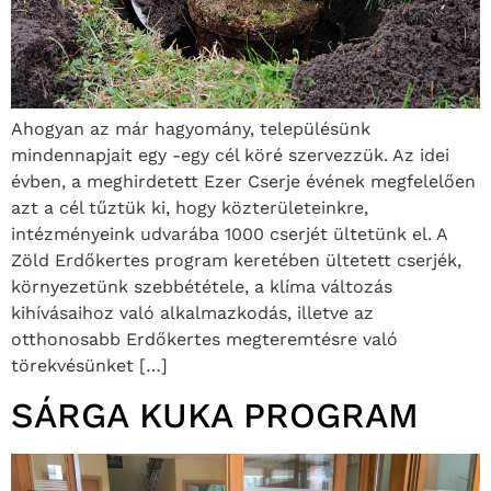
Ahogyan az már hagyomány, településünk
mindennapjait egy -egy cél köré szervezzük. Az idei
évben, a meghirdetett Ezer Cserje évének megfelelően
azt a cél tűztük ki, hogy közterületeinkre,
intézményeink udvarába 1000 cserjét ültetünk el. A
Zöld Erdőkertes program keretében ültetett cserjék,
környezetünk szebbététele, a klíma változás
kihívásaihoz való alkalmazkodás, illetve az
otthonosabb Erdőkertes megteremtésre való
törekvésünket […]
SÁRGA KUKA PROGRAM