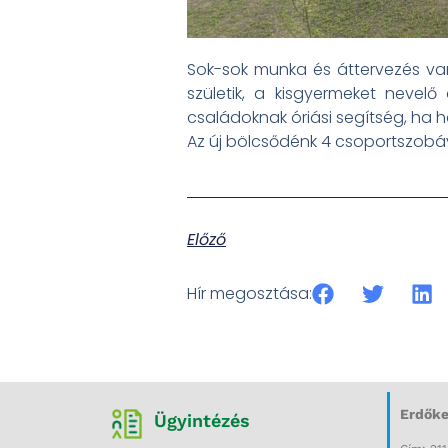
Sok-sok munka és áttervezés va
születik, a kisgyermeket nevel
családoknak óriási segítség, ha 
Az új bölcsődénk 4 csoportszobáva
Előző
Hír megosztása:
Erdőke
Ügyintézés