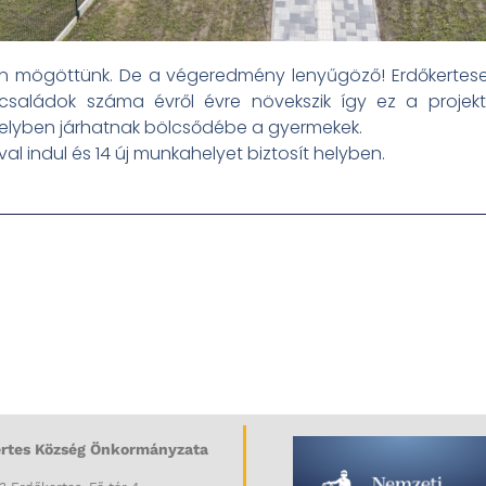
n mögöttünk. De a végeredmény lenyűgöző! Erdőkertes
ő családok száma évről évre növekszik így ez a projek
helyben járhatnak bölcsődébe a gyermekek.
l indul és 14 új munkahelyet biztosít helyben.
rtes Község Önkormányzata