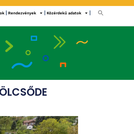
sok
Rendezvények
Közérdekű adatok
BÖLCSŐDE