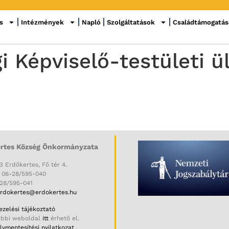
s
Intézmények
Napló
Szolgáltatások
Családtámogatá
Képviselő-testületi ül
rtes Község Önkormányzata
3 Erdőkertes, Fő tér 4.
: 06-28/595-040
-28/595-041
rdokertes@erdokertes.hu
zelési tájékoztató
ábbi weboldal
itt
érhető el.
ymentesítési nyilatkozat