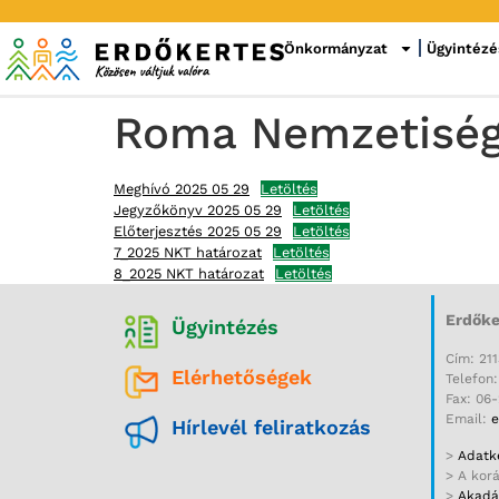
Önkormányzat
Ügyintézé
Roma Nemzetiségi 
Meghívó 2025 05 29
Letöltés
Jegyzőkönyv 2025 05 29
Letöltés
Előterjesztés 2025 05 29
Letöltés
7_2025 NKT határozat
Letöltés
8_2025 NKT határozat
Letöltés
Erdőke
Ügyintézés
Cím: 211
Elérhetőségek
Telefon
Fax: 06
Email:
e
Hírlevél feliratkozás
>
Adatke
> A kor
>
Akadál