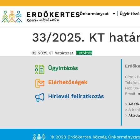
Önkormányzat
Ügyintézé
33/2025. KT hatá
33_2025 KT határozat
Letöltés
Erdőke
Ügyintézés
Cím: 211
Elérhetőségek
Telefon
Fax: 06
Email:
e
Hírlevél feliratkozás
>
Adatke
> A kor
>
Akadál
© 2023 Erdőkertes Község Önkormányzat