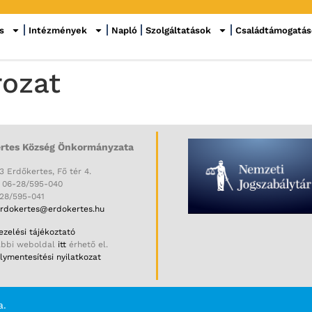
s
Intézmények
Napló
Szolgáltatások
Családtámogatá
rozat
rtes Község Önkormányzata
3 Erdőkertes, Fő tér 4.
: 06-28/595-040
-28/595-041
rdokertes@erdokertes.hu
zelési tájékoztató
ábbi weboldal
itt
érhető el.
ymentesítési nyilatkozat
a.