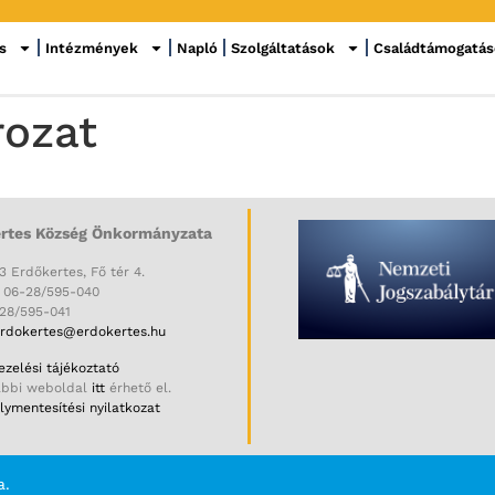
s
Intézmények
Napló
Szolgáltatások
Családtámogatá
rozat
rtes Község Önkormányzata
3 Erdőkertes, Fő tér 4.
: 06-28/595-040
-28/595-041
rdokertes@erdokertes.hu
zelési tájékoztató
ábbi weboldal
itt
érhető el.
ymentesítési nyilatkozat
a.