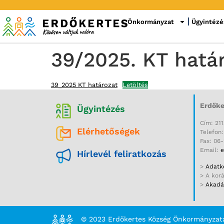
Önkormányzat
Ügyintézé
39/2025. KT hatá
39_2025 KT határozat
Letöltés
Erdőke
Ügyintézés
Cím: 211
Elérhetőségek
Telefon
Fax: 06
Email:
e
Hírlevél feliratkozás
>
Adatke
> A kor
>
Akadál
© 2023 Erdőkertes Község Önkormányzat