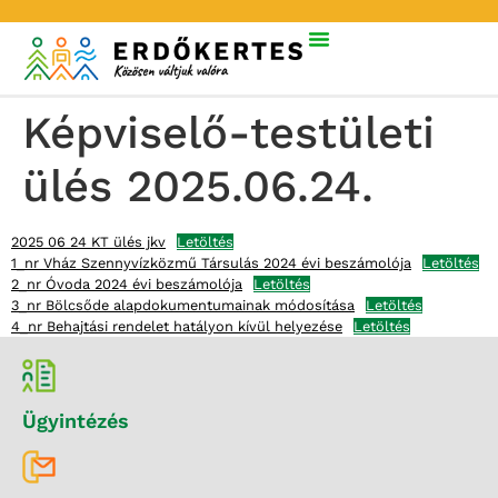
Képviselő-testületi
ülés 2025.06.24.
2025 06 24 KT ülés jkv
Letöltés
1_nr Vház Szennyvízközmű Társulás 2024 évi beszámolója
Letöltés
2_nr Óvoda 2024 évi beszámolója
Letöltés
3_nr Bölcsőde alapdokumentumainak módosítása
Letöltés
4_nr Behajtási rendelet hatályon kívül helyezése
Letöltés
Ügyintézés