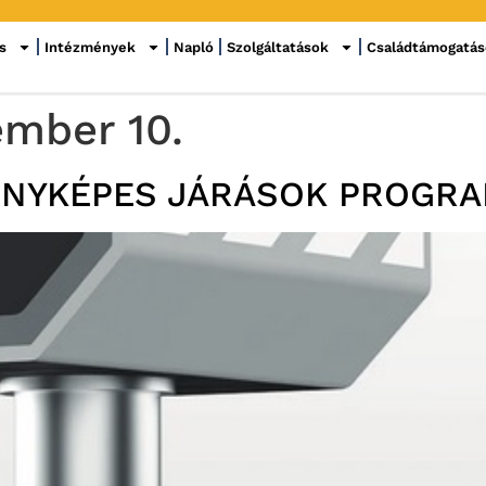
s
Intézmények
Napló
Szolgáltatások
Családtámogatá
ember 10.
ENYKÉPES JÁRÁSOK PROGR