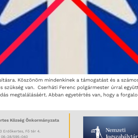
sításra. Köszönöm mindenkinek a támogatást és a számos 
 is szükség van. Cserháti Ferenc polgármester úrral együ
s megtalálásáért. Abban egyetértés van, hogy a forgalom
rtes Község Önkormányzata
3 Erdőkertes, Fő tér 4.
: 06-28/595-040