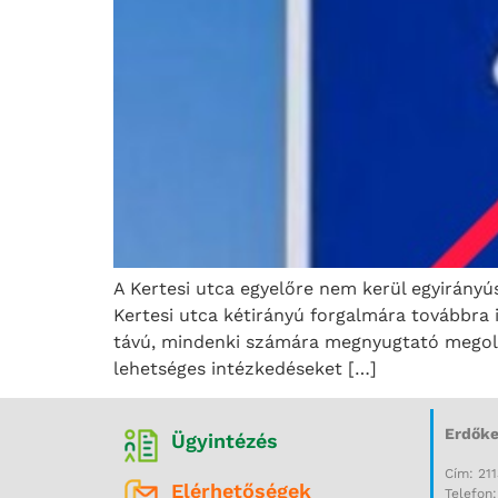
A Kertesi utca egyelőre nem kerül egyirányú
Kertesi utca kétirányú forgalmára továbbra
távú, mindenki számára megnyugtató megoldá
lehetséges intézkedéseket […]
Erdőke
Ügyintézés
Cím: 211
Elérhetőségek
Telefon