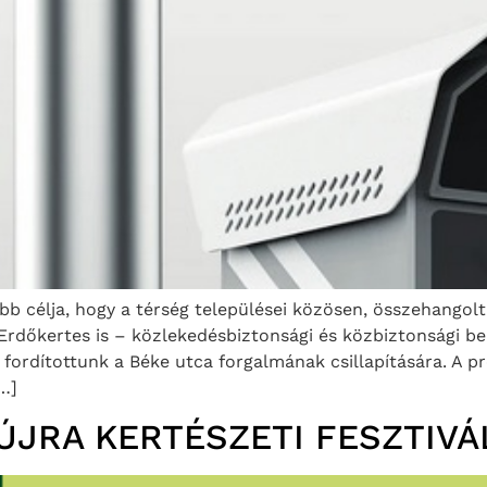
 célja, hogy a térség települései közösen, összehangoltan
 Erdőkertes is – közlekedésbiztonsági és közbiztonsági b
 fordítottunk a Béke utca forgalmának csillapítására. A p
…]
ÚJRA KERTÉSZETI FESZTIVÁ