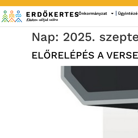
Önkormányzat
Ügyintézé
Nap:
2025. szept
ELŐRELÉPÉS A VERS