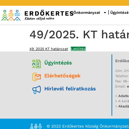
Önkormányzat
Ügyintézé
49/2025. KT hatá
49_2025 KT határozat
Letöltés
Erdőke
Ügyintézés
Cím: 211
Elérhetőségek
Telefon
Fax: 06
Email:
e
Hírlevél feliratkozás
>
Adatke
> A kor
>
Akadál
© 2023 Erdőkertes Község Önkormányzat