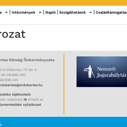
s
Intézmények
Napló
Szolgáltatások
Családtámogatá
rozat
rtes Község Önkormányzata
3 Erdőkertes, Fő tér 4.
: 06-28/595-040
-28/595-041
rdokertes@erdokertes.hu
zelési tájékoztató
ábbi weboldal
itt
érhető el.
ymentesítési nyilatkozat
a.