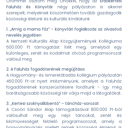
Örömmel osztom meg Önökkel, hogy az
Erdőkertesi
Faluház és Könyvtár
négy pályázaton is sikerrel
szerepelt, melyeknek köszönhetően tovább gazdagodik
közösségi életünk és kulturális kínálatunk.
1. „Amíg a mama főz” – könyvtári foglalkozás az olvasóvá
nevelés jegyében
A Nemzeti Kulturális Alap Közgyűjtemények Kollégiuma
500.000 Ft támogatást ítélt meg, amelyből egy
különleges, zenét és irodalmat ötvöző programsorozat
valósul meg.
2. A Faluház fogadóterének megújítása
A Hagyomány- és Ismeretátadás Kollégium pályázatán
450.000 Ft-ot nyert intézményünk, amelyet a Faluház
fogadóterének korszerűsítésére fordítunk – így még
barátságosabb közösségi tér várja majd a látogatókat.
3. „Kertesi szoknyalibbentő” – táncház-sorozat
A Csoóri Sándor Alap támogatásával 800.000 Ft-ból
valósulhat meg egy népi táncokat, zenét és
kézművességet felölelő programsorozat, amely a
hagyományőrzés mellett remek közösségi élményt is