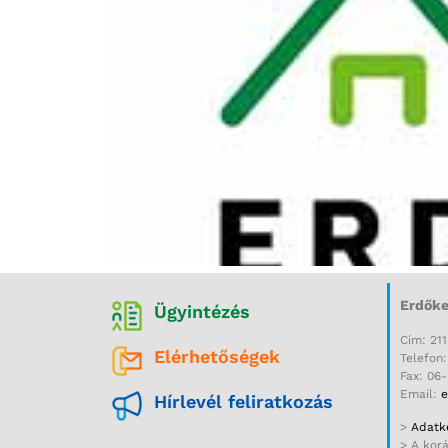
Erdőke
Ügyintézés
Cím: 211
Elérhetőségek
Telefon
Fax: 06
Email:
e
Hírlevél feliratkozás
>
Adatke
> A kor