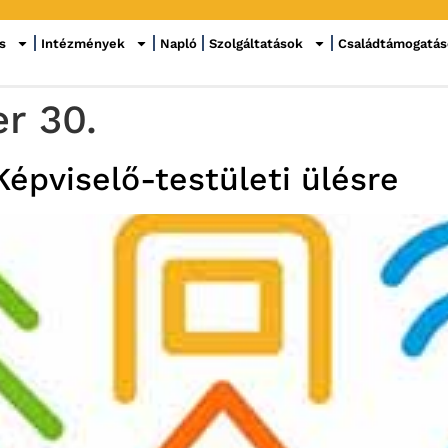
s
Intézmények
Napló
Szolgáltatások
Családtámogatá
r 30.
Képviselő-testületi ülésre