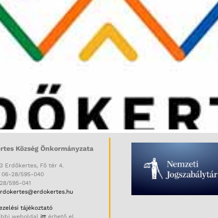
rtes Község Önkormányzata
3 Erdőkertes, Fő tér 4.
: 06-28/595-040
-28/595-041
rdokertes@erdokertes.hu
zelési tájékoztató
ábbi weboldal
itt
érhető el.