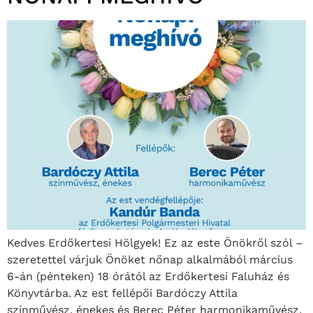
Kedves Erdőkertesi Hölgyek! Ez az este Önökről szól –
szeretettel várjuk Önöket nőnap alkalmából március
6-án (pénteken) 18 órától az Erdőkertesi Faluház és
Könyvtárba. Az est fellépői Bardóczy Attila
színművész, énekes és Berec Péter harmonikaművész,