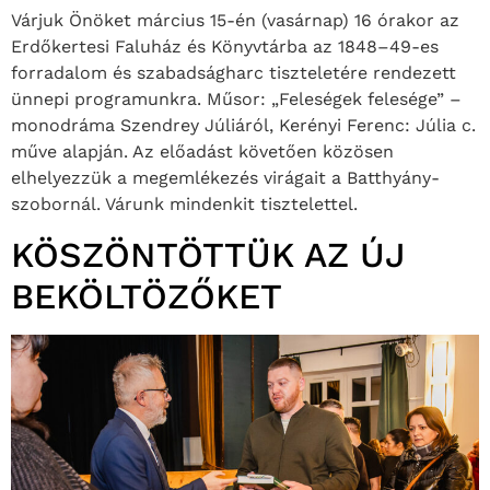
Várjuk Önöket március 15-én (vasárnap) 16 órakor az
Erdőkertesi Faluház és Könyvtárba az 1848–49-es
forradalom és szabadságharc tiszteletére rendezett
ünnepi programunkra. Műsor: „Feleségek felesége” –
monodráma Szendrey Júliáról, Kerényi Ferenc: Júlia c.
műve alapján. Az előadást követően közösen
elhelyezzük a megemlékezés virágait a Batthyány-
szobornál. Várunk mindenkit tisztelettel.
KÖSZÖNTÖTTÜK AZ ÚJ
BEKÖLTÖZŐKET