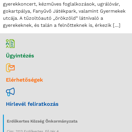
gyerekkoncert, kézműves foglalkozások, ugrálóvár,
gokartpálya, Fanyűvő Játékpark, valamint Gyermekek
utcája. A tűzoltóautó „örökzöld” látnivaló a
gyerekeknek, és talán a felnőtteknek is, érkezik […]
Ügyintézés
Elérhetőségek
Hírlevél feliratkozás
Erdőkertes Község Önkormányzata
Cím: 2113 Erdőkertes, Fő tér 4.