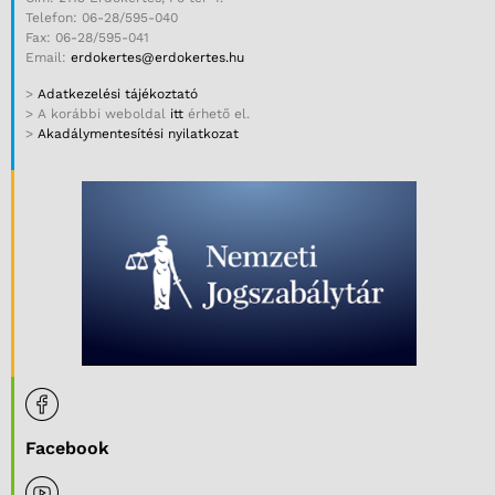
Telefon: 06-28/595-040
Fax: 06-28/595-041
Email:
erdokertes@erdokertes.hu
>
Adatkezelési tájékoztató
> A korábbi weboldal
itt
érhető el.
>
Akadálymentesítési nyilatkozat
Facebook