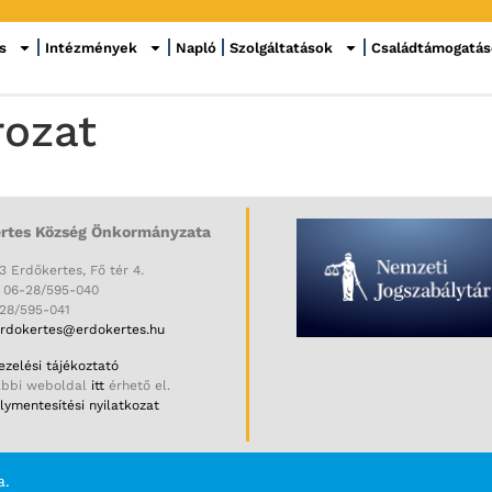
s
Intézmények
Napló
Szolgáltatások
Családtámogatá
rozat
rtes Község Önkormányzata
3 Erdőkertes, Fő tér 4.
: 06-28/595-040
-28/595-041
rdokertes@erdokertes.hu
zelési tájékoztató
ábbi weboldal
itt
érhető el.
ymentesítési nyilatkozat
a.