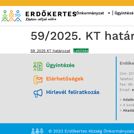
Önkormányzat
Ügyintézé
59/2025. KT hatá
59_2025 KT határozat
Letöltés
Erdőke
Ügyintézés
Cím: 211
Elérhetőségek
Telefon
Fax: 06
Email:
e
Hírlevél feliratkozás
>
Adatke
> A kor
>
Akadál
© 2023 Erdőkertes Község Önkormányzat