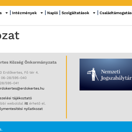
s
Intézmények
Napló
Szolgáltatások
Családtámogatá
ozat
rtes Község Önkormányzata
3 Erdőkertes, Fő tér 4.
: 06-28/595-040
-28/595-041
rdokertes@erdokertes.hu
zelési tájékoztató
ábbi weboldal
itt
érhető el.
ymentesítési nyilatkozat
a.