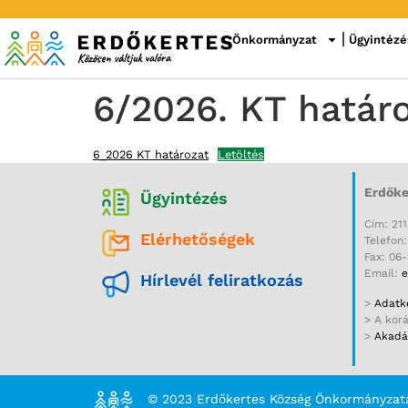
Önkormányzat
Ügyintézé
6/2026. KT határ
6_2026 KT határozat
Letöltés
Erdőke
Ügyintézés
Cím: 211
Elérhetőségek
Telefon
Fax: 06
Email:
e
Hírlevél feliratkozás
>
Adatke
> A kor
>
Akadál
© 2023 Erdőkertes Község Önkormányzat