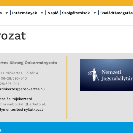
s
Intézmények
Napló
Szolgáltatások
Családtámogatá
rozat
rtes Község Önkormányzata
3 Erdőkertes, Fő tér 4.
: 06-28/595-040
-28/595-041
rdokertes@erdokertes.hu
zelési tájékoztató
ábbi weboldal
itt
érhető el.
ymentesítési nyilatkozat
a.