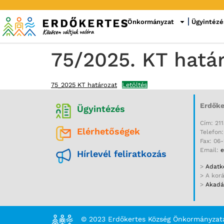
Önkormányzat
Ügyintézé
75/2025. KT hatá
75_2025 KT határozat
Letöltés
Erdőke
Ügyintézés
Cím: 211
Elérhetőségek
Telefon
Fax: 06
Email:
e
Hírlevél feliratkozás
>
Adatke
> A kor
>
Akadál
© 2023 Erdőkertes Község Önkormányzat