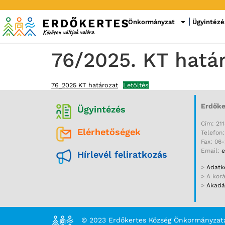
Önkormányzat
Ügyintézé
76/2025. KT hatá
76_2025 KT határozat
Letöltés
Erdőke
Ügyintézés
Cím: 211
Elérhetőségek
Telefon
Fax: 06
Email:
e
Hírlevél feliratkozás
>
Adatke
> A kor
>
Akadál
© 2023 Erdőkertes Község Önkormányzat