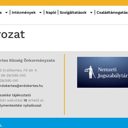
s
Intézmények
Napló
Szolgáltatások
Családtámogatá
rozat
rtes Község Önkormányzata
3 Erdőkertes, Fő tér 4.
: 06-28/595-040
-28/595-041
rdokertes@erdokertes.hu
zelési tájékoztató
ábbi weboldal
itt
érhető el.
ymentesítési nyilatkozat
a.