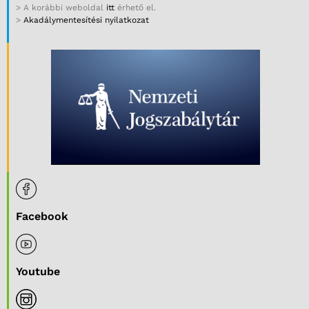
> A korábbi weboldal
itt
érhető el.
>
Akadálymentesítési nyilatkozat
Facebook
Youtube