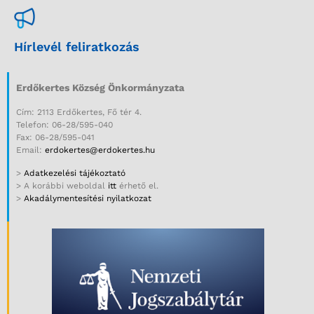
Hírlevél feliratkozás
Erdőkertes Község Önkormányzata
Cím: 2113 Erdőkertes, Fő tér 4.
Telefon: 06-28/595-040
Fax: 06-28/595-041
Email:
erdokertes@erdokertes.hu
>
Adatkezelési tájékoztató
> A korábbi weboldal
itt
érhető el.
>
Akadálymentesítési nyilatkozat