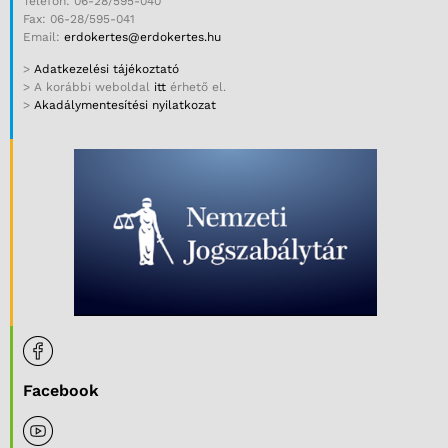
Telefon: 06-28/595-040
Fax: 06-28/595-041
Email:
erdokertes@erdokertes.hu
>
Adatkezelési tájékoztató
> A korábbi weboldal
itt
érhető el.
>
Akadálymentesítési nyilatkozat
Facebook