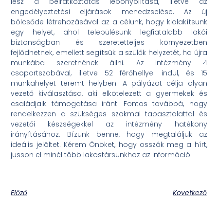
lesz a beiratkoztatás lebonyolítása, illetve az
engedélyeztetési eljárások menedzselése. Az új
bölcsőde létrehozásával az a célunk, hogy kialakítsunk
egy helyet, ahol településünk legfiatalabb lakói
biztonságban és szeretetteljes környezetben
fejlődhetnek, emellett segítsük a szülők helyzetét, ha újra
munkába szeretnének állni. Az intézmény 4
csoportszobával, illetve 52 férőhellyel indul, és 15
munkahelyet teremt helyben. A pályázat célja olyan
vezető kiválasztása, aki elkötelezett a gyermekek és
családjaik támogatása iránt. Fontos továbbá, hogy
rendelkezzen a szükséges szakmai tapasztalattal és
vezetői készségekkel az intézmény hatékony
irányításához. Bízunk benne, hogy megtaláljuk az
ideális jelöltet. Kérem Önöket, hogy osszák meg a hírt,
jusson el minél több lakostársunkhoz az információ.
Előző
Következő