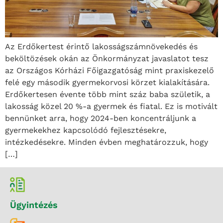
Az Erdőkertest érintő lakosságszámnövekedés és
beköltözések okán az Önkormányzat javaslatot tesz
az Országos Kórházi Főigazgatóság mint praxiskezelő
felé egy második gyermekorvosi körzet kialakítására.
Erdőkertesen évente több mint száz baba születik, a
lakosság közel 20 %-a gyermek és fiatal. Ez is motivált
bennünket arra, hogy 2024-ben koncentráljunk a
gyermekekhez kapcsolódó fejlesztésekre,
intézkedésekre. Minden évben meghatározzuk, hogy
[…]
Ügyintézés