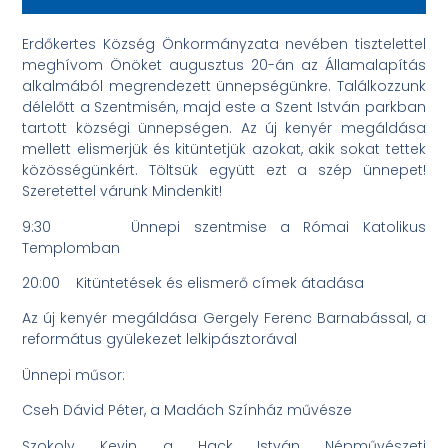
Erdőkertes Község Önkormányzata nevében tisztelettel
meghívom Önöket augusztus 20-án az Államalapítás
alkalmából megrendezett ünnepségünkre. Találkozzunk
délelőtt a Szentmisén, majd este a Szent István parkban
tartott községi ünnepségen. Az új kenyér megáldása
mellett elismerjük és kitüntetjük azokat, akik sokat tettek
közösségünkért. Töltsük együtt ezt a szép ünnepet!
Szeretettel várunk Mindenkit!
9:30 Ünnepi szentmise a Római Katolikus
Templomban
20:00 Kitüntetések és elismerő címek átadása
Az új kenyér megáldása Gergely Ferenc Barnabással, a
református gyülekezet lelkipásztorával
Ünnepi műsor:
Cseh Dávid Péter, a Madách Színház művésze
Szokoly Kevin, a Hack István Népművészeti