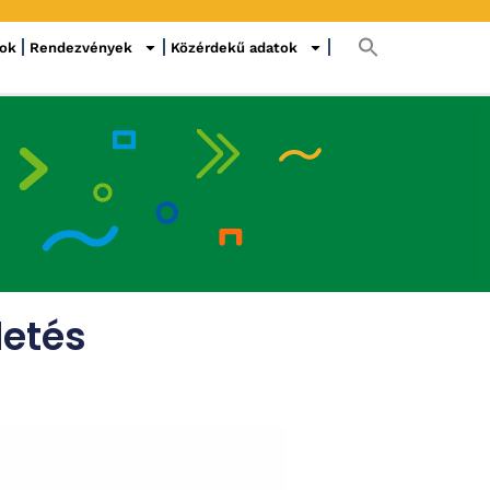
sok
Rendezvények
Közérdekű adatok
detés