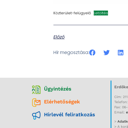
Közterület-felügyelő
Letöltés
Előző
Hír megosztása:
Erdőke
Ügyintézés
Cím: 211
Elérhetőségek
Telefon
Fax: 06
Email:
e
Hírlevél feliratkozás
>
Adatke
> A kor