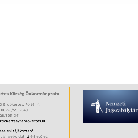
rtes Község Önkormányzata
3 Erdőkertes, Fő tér 4.
: 06-28/595-040
-28/595-041
rdokertes@erdokertes.hu
zelési tájékoztató
ábbi weboldal
itt
érhető el.