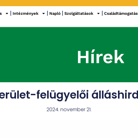
s
Intézmények
Napló
Szolgáltatások
Családtámogatá
Hírek
erület-felügyelői álláshir
2024. november 21.