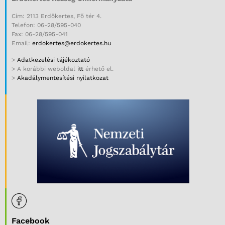
Cím: 2113 Erdőkertes, Fő tér 4.
Telefon: 06-28/595-040
Fax: 06-28/595-041
Email:
erdokertes@erdokertes.hu
>
Adatkezelési tájékoztató
> A korábbi weboldal
itt
érhető el.
>
Akadálymentesítési nyilatkozat
Facebook